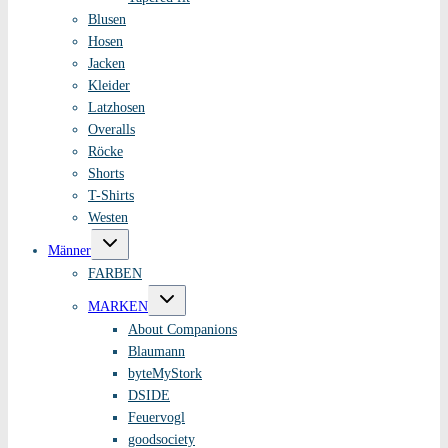
Blusen
Hosen
Jacken
Kleider
Latzhosen
Overalls
Röcke
Shorts
T-Shirts
Westen
Untermenü
Männer
umschalten
FARBEN
Untermenü
MARKEN
umschalten
About Companions
Blaumann
byteMyStork
DSIDE
Feuervogl
goodsociety