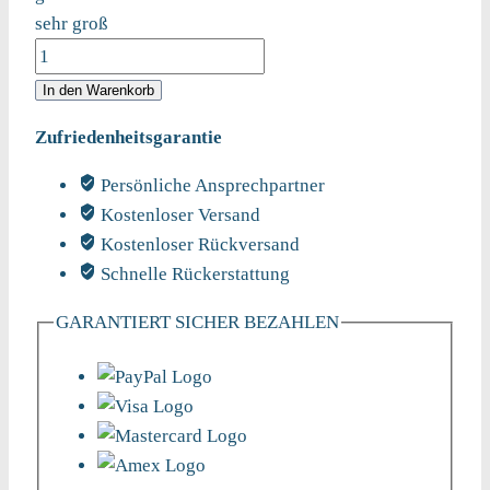
sehr groß
Pike
Brothers
In den Warenkorb
1927
Zufriedenheitsgarantie
Henley
Shirt
Persönliche Ansprechpartner
Short
Kostenloser Versand
Sleeve
Kostenloser Rückversand
Mojave
Schnelle Rückerstattung
Beige,
170g/qm
GARANTIERT SICHER BEZAHLEN
Menge