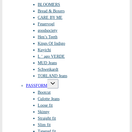
BLOOMERS
Bread & Boxers
CARE BY ME
Feuervogl
goodsociety
Hen’s Teeth
Kings Of Indigo
Kuyichi
L ‘ ago VERDE
MUD Jeans
Schweikardt
TORLAND Jeans
Untermenü
PASSFORM
umschalten
Bootcut
Culotte Jeans
Loose fit
Skinny
Straight fit
Slim fit
Tapered fit